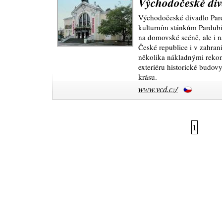
Východočeské div
Východočeské divadlo Pardu
kulturním stánkům Pardubi
na domovské scéně, ale i na
České republice i v zahran
několika nákladnými rekons
exteriéru historické budovy
krásu.
www.vcd.cz/
1