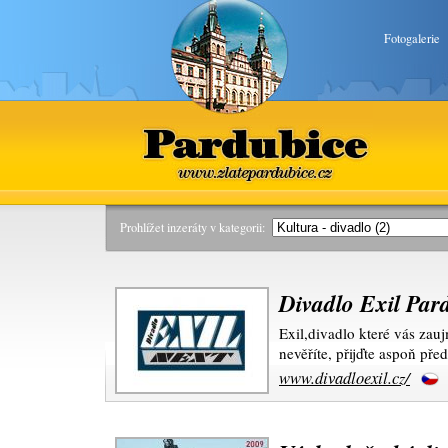
Fotogalerie
Pardubice
www.zlatepardubice.cz
Prohlížet inzeráty v kategorii:
Divadlo Exil Par
Exil,divadlo které vás zau
nevěříte, přijďte aspoň pře
www.divadloexil.cz/