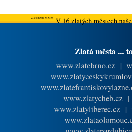
Zlatá města © 2026
V 16 zlatých městech našeh
Zlatá města ... t
www.zlatebrno.cz
|
w
www.zlatyceskykrumlov
www.zlatefrantiskovylazne.
www.zlatycheb.cz
www.zlatyliberec.cz
|
www.zlataolomouc.
www.zlatepardubice