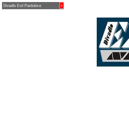
x
Divadlo Exil Pardubice