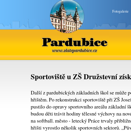
Fotogalerie
Pardubice
www.zlatepardubice.cz
Sportoviště u ZŠ Družstevní získ
Další z pardubických základních škol se může
hřištěm. Po rekonstrukci sportoviště při ZŠ Jose
pustilo do opravy sportovního areálu základní šk
budou děti trávit hodiny tělesné výchovy na nové
na softball. město - letecký Práce trvaly přibli
hřišti vyrostlo několik sportovních sektorů. „P