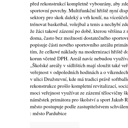
před rekonstrukcí kompletně vybourány, aby zd
sportovní povrchy. Multifunkční hřiště nyní dis
sektory pro skok daleký a vrh koulí, na víceúče
trénovat basketbal, volejbal a tenis a nechybí zde
že žáci takové zázemí po době, kterou většina z 
doma, často bez možnosti dostatečného sportovníh
popisuje části nového sportovního areálu primá
tím, že celkové náklady na modernizaci hřiště d
korun včetně DPH. Areál navíc nebudou využíva
„Školské areály v sídlištích mají sloužit také veř
veřejnost v odpoledních hodinách a o víkendech.
v ulici Družstevní, kde má tradici právě softball
rekonstrukce prošlo kompletní revitalizací, so
moci veřejnost využívat ze zázemí tělocvičny šk
náměstek primátora pro školství a sport Jakub R
město postupuje podle zastupitelstvem schválené
: město Pardubice