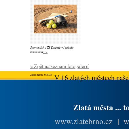
Sportoviště u ZŠ Družstevní získalo
novou tvář
...>
« Zpět na seznam fotogalerií
Zlatá města © 2026
V 16 zlatých městech našeh
Zlatá města ... t
www.zlatebrno.cz
|
w