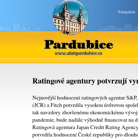
Fotogalerie
Pardubice
www.zlatepardubice.cz
Ratingové agentury potvrzují vy
Nejnovější hodnocení ratingových agentur S&P,
(JCR) a Fitch potvrdila vysokou úvěrovou spoleh
tak navzdory zhoršenému ekonomickému vývoji
pandemie, bude nadále výhodně financovat na d
Ratingová agentura Japan Credit Rating Agency 
potvrdila hodnocení České republiky pro dlouh