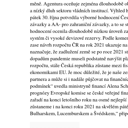
měně. Agentura oceňuje zejména dlouhodobě obe
a nízký dluh sektoru vládních institucí. Výhled 
pátek 30. října potvrdila výborné hodnocení Č
závazky a AA- pro zahraniční závazky, a to se 
hodnocení ocenila dlouhodobě nízkou úroveň zad
systém či vysoké devizové rezervy. Podle koment
zase návrh rozpočtu ČR na rok 2021 ukazuje na f
naznačuje, že zadlužení země se po roce 2021 st
dopadům pandemie museli podstatně navýšit pl
rozpočtu, stále Česká republika zůstane mezi fi
ekonomikami EU. Je moc důležité, že je naše z
partnera a může si i nadále půjčovat na finančn
podmínek“ uvedla ministryně financí Alena Schi
prognózy Evropské komise se české veřejné fi
zařadí na konci letošního roku na osmé nejlepší
zůstaneme i na konci roku 2021 na skvělém pát
Bulharskem, Lucemburskem a Švédskem,“ připo