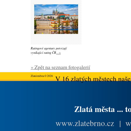
Ratingové agentury potvrzují
vynikající rating ČR
...>
« Zpět na seznam fotogalerií
Zlatá města © 2026
V 16 zlatých městech našeh
Zlatá města ... t
www.zlatebrno.cz
|
w