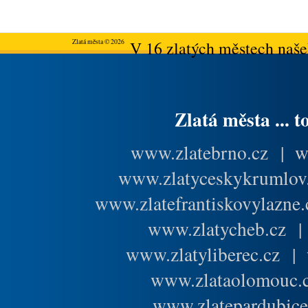
Zlatá města © 2026
V 16 zlatých městech našeh
Zlatá města ... t
www.zlatebrno.cz
|
w
www.zlatyceskykrumlov
www.zlatefrantiskovylazne.
www.zlatycheb.cz
www.zlatyliberec.cz
|
www.zlataolomouc.
www.zlatepardubice