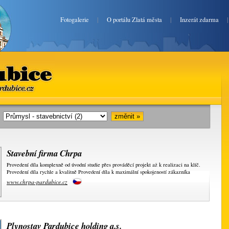
Fotogalerie
|
O portálu Zlatá města
|
Inzerát zdarma
bice
rdubice.cz
i:
Stavební firma Chrpa
Provedení díla komplexně od úvodní studie přes prováděcí projekt až k realizaci na klíč.
Provedení díla rychle a kvalitně Provedení díla k maximální spokojeností zákazníka
www.chrpa-pardubice.cz
Plynostav Pardubice holding a.s.