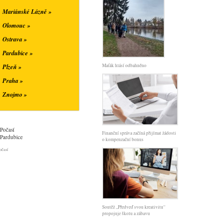
Mariánské Lázně »
Olomouc »
Ostrava »
Pardubice »
Plzeň »
Maťák hlásí odbahněno
Praha »
Znojmo »
Počasí
Finanční správa začíná přijímat žádosti
Pardubice
o kompenzační bonus
očasí
Soutěž „Předveď svou kreativitu“
propojuje školu a zábavu