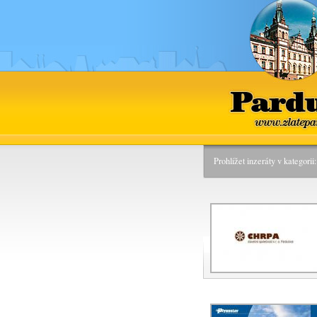
Pardu
www.zlatepa
Prohlížet inzeráty v kategori