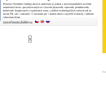
Plynostav Pardubice holding akciová společnost je jednou z nejvýznamnějších stavebně
montážních firem, specializovaných na výstavbu plynovodů, ropovodů, produktovodů,
horkovodů, kompresních a regulačních stanic a dalších technologických zařízení jak na
území ČR, tak v zahraničí. V tuzemsku jde v daném oboru o největší technicky i odborně
vybavenou firmu.
www.plynostav-holding.cz
1
In-p