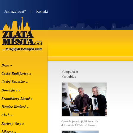
|
Jak inzerovat?
|
Kontakt
Zlatá města
... to nejlepší z
českých měst
Brno »
Fotogalerie
České Budějovice »
Pardubice
Český Krumlov »
Domažlice »
Františkovy Lázně »
Hradec Králové »
Cheb »
Opravdu jsem to já, říká o novém
Karlovy Vary »
dokumentu ČT Michal Prokop
Liberec »