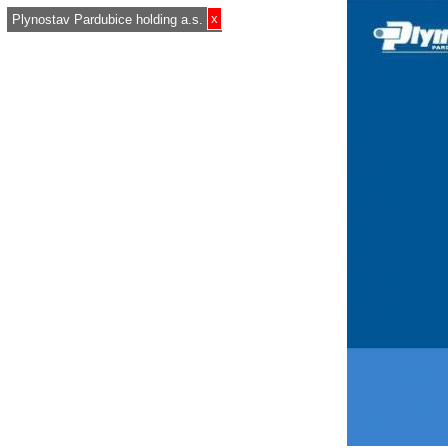
x
Plynostav Pardubice holding a.s.