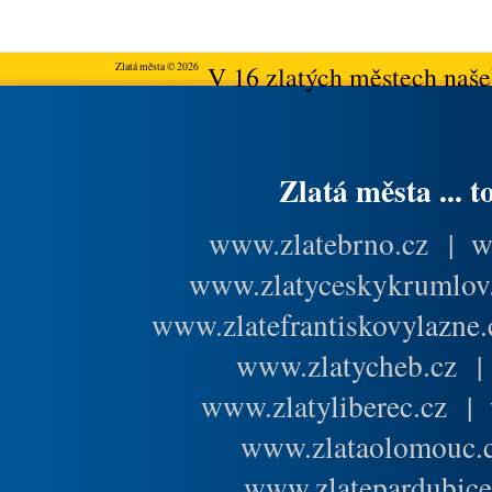
Zlatá města © 2026
V 16 zlatých městech našeh
Zlatá města ... t
www.zlatebrno.cz
|
w
www.zlatyceskykrumlov
www.zlatefrantiskovylazne.
www.zlatycheb.cz
www.zlatyliberec.cz
|
www.zlataolomouc.
www.zlatepardubice