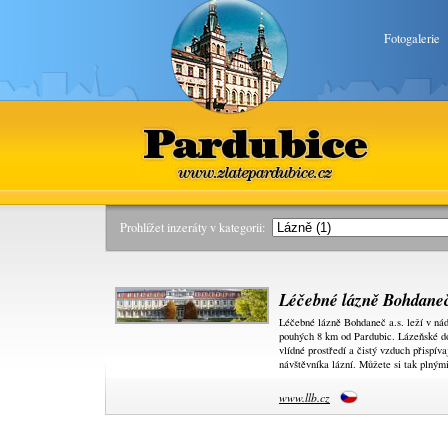
Fotogalerie
Pardubice
www.zlatepardubice.cz
Prohlížet inzeráty v kategorii:
Léčebné lázně Bohdaneč
Léčebné lázně Bohdaneč a.s. leží v nád
pouhých 8 km od Pardubic. Lázeňské do
vlídné prostředí a čistý vzduch přispí
návštěvníka lázní. Můžete si tak plným
www.llb.cz