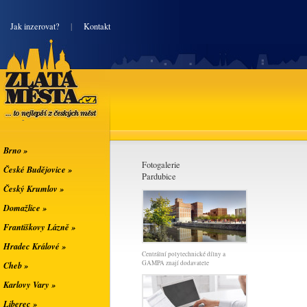
|
Jak inzerovat?
|
Kontakt
Zlatá města
... to nejlepší z
českých měst
Brno »
Fotogalerie
České Budějovice »
Pardubice
Český Krumlov »
Domažlice »
Františkovy Lázně »
Hradec Králové »
Centrální polytechnické dílny a
GAMPA znají dodavatele
Cheb »
Karlovy Vary »
Liberec »