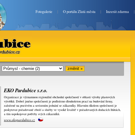
Fotogalerie
|
O portálu Zlatá města
|
Inzerát zdarma
bice
rdubice.cz
i:
EKO Pardubice s.r.o.
Organizace je významnou regionální obchodní společností v oblasti výroby plastových
výrobků. Dobré jméno společnosti je podloženo dlouholetou prací na budování firmy,
založené na poctivém a seriozním jednání se zákazníky. Hlavním úkolem společnosti je
poskytovat požadované zboží a služby ve vysoké kvalitě v požadovaných dodacích lhůtách,
a tím uspokojovat potřeby svých zákazníků.
www.ekopardubice.cz