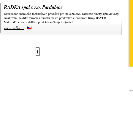
RADKA spol s r.o. Pardubice
Distributor chemicko-technických produktů pro stavebnictví, nátěrové hmoty, úpravu vody,
smaltování, textilní výrobu a výrobu plastů především z produkce firmy BAYER
MaterialScience a dalších předních světových výrobců
www.radka.cz
1
In-p