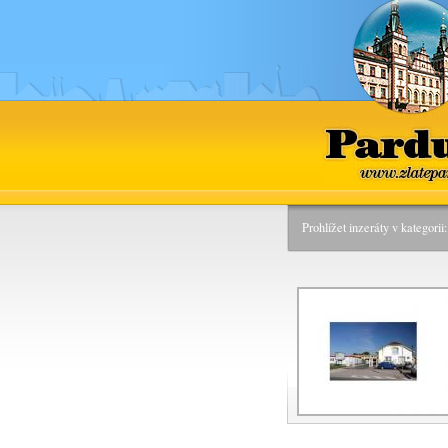
Pardu
www.zlatepa
Prohlížet inzeráty v kategori