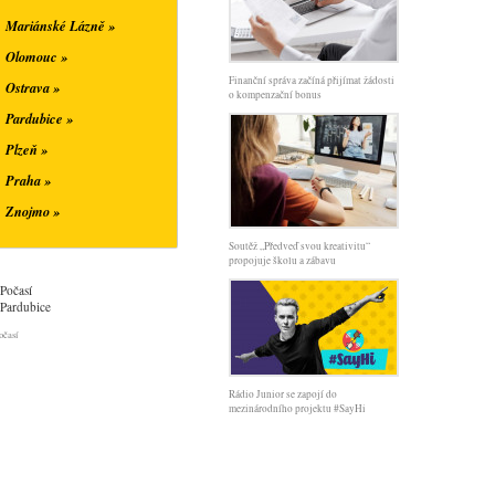
Mariánské Lázně »
Olomouc »
Finanční správa začíná přijímat žádosti
Ostrava »
o kompenzační bonus
Pardubice »
Plzeň »
Praha »
Znojmo »
Soutěž „Předveď svou kreativitu“
propojuje školu a zábavu
Počasí
Pardubice
očasí
Rádio Junior se zapojí do
mezinárodního projektu #SayHi