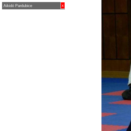
x
Aikidó Pardubice