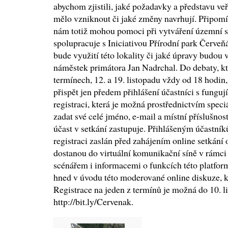
abychom zjistili, jaké požadavky a představu veř
mělo vzniknout či jaké změny navrhují. Připomín
nám totiž mohou pomoci při vytváření územní st
spolupracuje s Iniciativou Přírodní park Červeňá
bude využití této lokality či jaké úpravy budou
náměstek primátora Jan Nadrchal. Do debaty, kt
termínech, 12. a 19. listopadu vždy od 18 hodi
přispět jen předem přihlášení účastníci s fung
registraci, která je možná prostřednictvím speci
zadat své celé jméno, e-mail a místní příslušnos
účast v setkání zastupuje. Přihlášeným účastní
registraci zaslán před zahájením online setkání
dostanou do virtuální komunikační síně v rám
scénářem i informacemi o funkcích této platfo
hned v úvodu této moderované online diskuze, kt
Registrace na jeden z termínů je možná do 10. 
http://bit.ly/Cervenak.