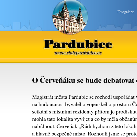
Fotogalerie
Pardubice
www.zlatepardubice.cz
O Červeňáku se bude debatovat 
Magistrát města Pardubic se rozhodl uspořádat 
na budoucnost bývalého vojenského prostoru Č
setkání s místními rezidenty přitom je prodisku
mohla tato lokalita vyvíjet a co by měla občan
nabídnout. Červeňák „Rádi bychom z této lokality
a hlavně bezpečné místo. Rozhodli jsme se proto