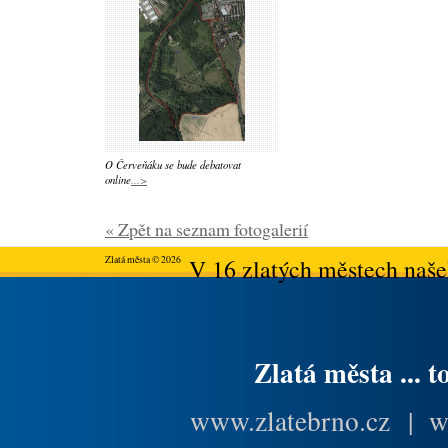
O Červeňáku se bude debatovat
online
...>
« Zpět na seznam fotogalerií
Zlatá města © 2026
V 16 zlatých městech našeh
Zlatá města ... t
www.zlatebrno.cz
|
w